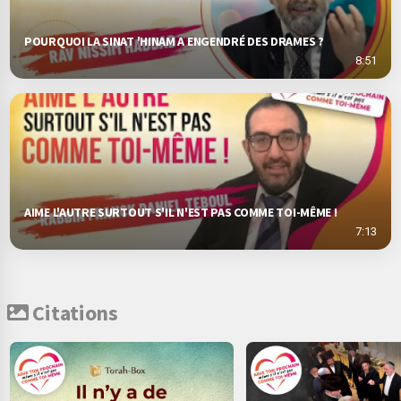
POURQUOI LA SINAT 'HINAM A ENGENDRÉ DES DRAMES ?
8:51
AIME L'AUTRE SURTOUT S'IL N'EST PAS COMME TOI-MÊME !
7:13
Citations