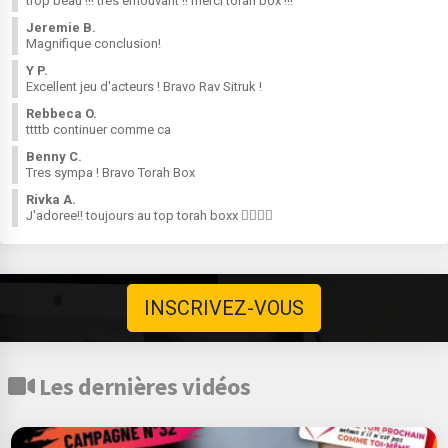
trop beau !!! tres emouvant !! merci torah box !!!
Jeremie B.
Magnifique conclusion!
Y P.
Excellent jeu d'acteurs ! Bravo Rav Sitruk !
Rebbeca O.
ttttb continuer comme ca
Benny C.
Tres sympa ! Bravo Torah Box
Rivka A.
J'adoree!! toujours au top torah boxx 👌🏻👌🏻
INSCRIVEZ-VOUS
Les dernières vidéos